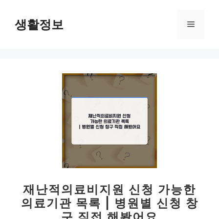
컨
텐
생활정보
메
츠
로
뉴
건
너
뛰
기
재난적의료비지원 신청 가능한
의료기관 목록 | 병원별 신청 창
구 직접 해봤어요