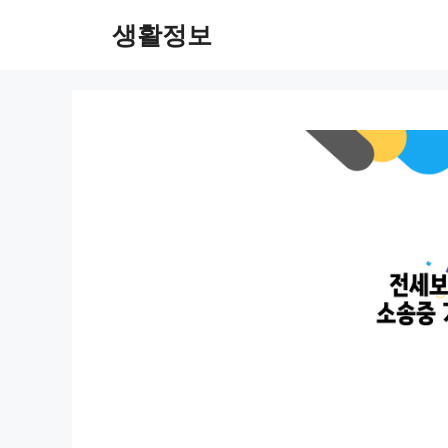
컨
생활정보
텐
츠
로
건
너
뛰
기