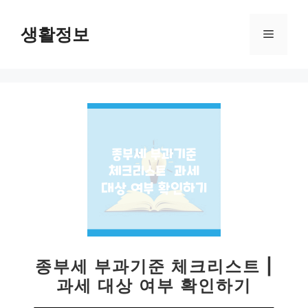
컨
텐
생활정보
메
츠
로
뉴
건
너
뛰
기
종부세 부과기준 체크리스트 |
과세 대상 여부 확인하기