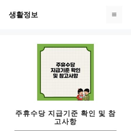
컨
텐
생활정보
메
츠
로
뉴
건
너
뛰
기
주휴수당 지급기준 확인 및 참
고사항