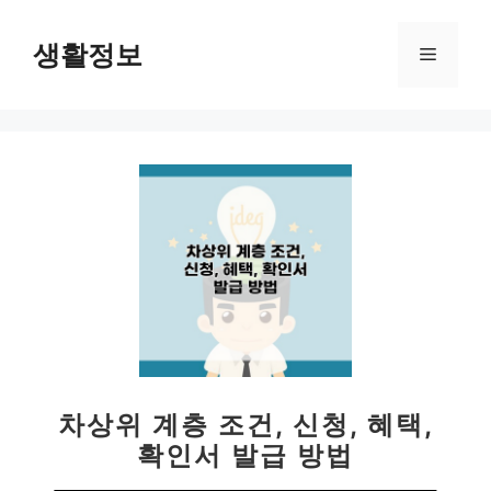
컨
텐
생활정보
메
츠
로
뉴
건
너
뛰
기
차상위 계층 조건, 신청, 혜택,
확인서 발급 방법