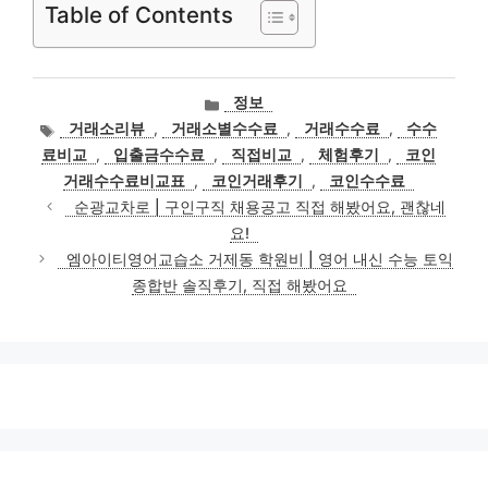
Table of Contents
카
정보
테
태
거래소리뷰
,
거래소별수수료
,
거래수수료
,
수수
고
그
료비교
,
입출금수수료
,
직접비교
,
체험후기
,
코인
리
거래수수료비교표
,
코인거래후기
,
코인수수료
순광교차로 | 구인구직 채용공고 직접 해봤어요, 괜찮네
요!
엠아이티영어교습소 거제동 학원비 | 영어 내신 수능 토익
종합반 솔직후기, 직접 해봤어요