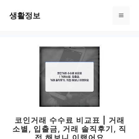
컨
텐
생활정보
메
츠
로
뉴
건
너
뛰
기
코인거래 수수료 비교표 | 거래
소별, 입출금, 거래 솔직후기, 직
접 해보니 이랬어요