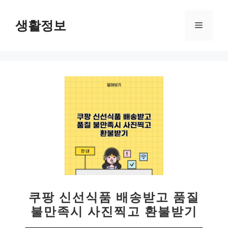
컨
텐
생활정보
메
츠
로
뉴
건
너
뛰
기
쿠팡 신선식품 배송받고 품질
불만족시 사진찍고 환불받기