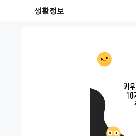
컨
생활정보
텐
츠
로
건
너
뛰
기