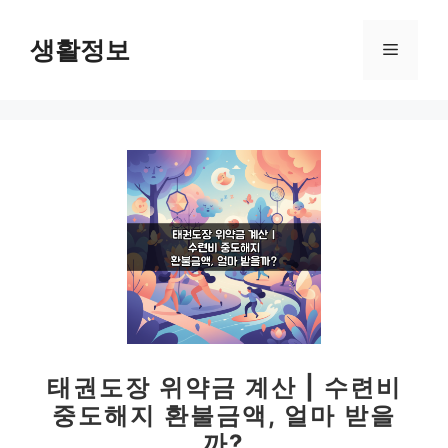
컨
텐
생활정보
메
츠
로
뉴
건
너
뛰
기
태권도장 위약금 계산 | 수련비
중도해지 환불금액, 얼마 받을
까?