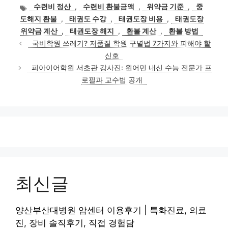
테
태
수련비 정산
,
수련비 환불금액
,
위약금 기준
,
중
고
그
도해지 환불
,
태권도 수강
,
태권도장 비용
,
태권도장
리
위약금 계산
,
태권도장 해지
,
환불 계산
,
환불 방법
국비학원 쓰레기? 저품질 학원 구별법 7가지와 피해야 할
신호
피아이어학원 서초관 강사진: 원어민 내신 수능 전문가 프
로필과 교수법 공개
최신글
양산부산대병원 암센터 이용후기 | 특화진료, 의료
진, 장비 솔직후기, 직접 경험담