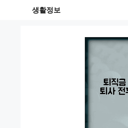
컨
생활정보
텐
츠
로
건
너
뛰
기