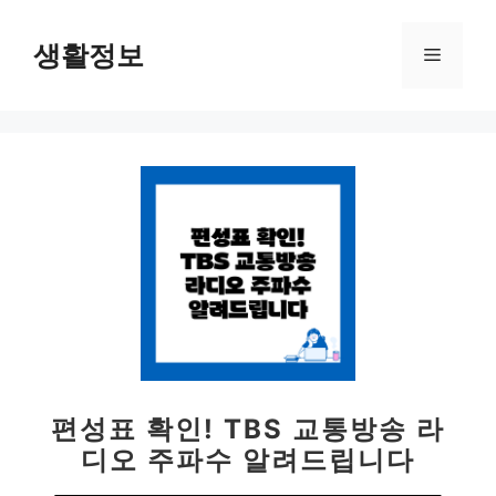
컨
텐
생활정보
메
츠
로
뉴
건
너
뛰
기
편성표 확인! TBS 교통방송 라
디오 주파수 알려드립니다