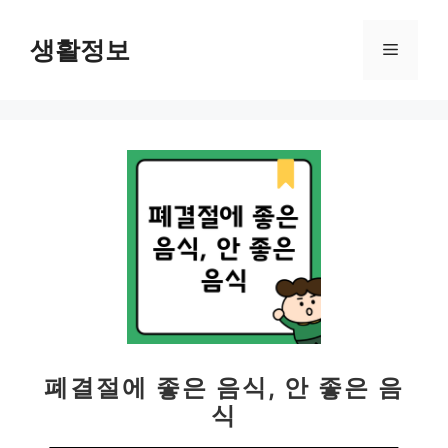
컨
텐
생활정보
메
츠
로
뉴
건
너
뛰
기
폐결절에 좋은 음식, 안 좋은 음
식