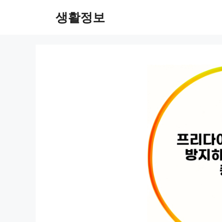
컨
생활정보
텐
츠
로
건
너
뛰
기