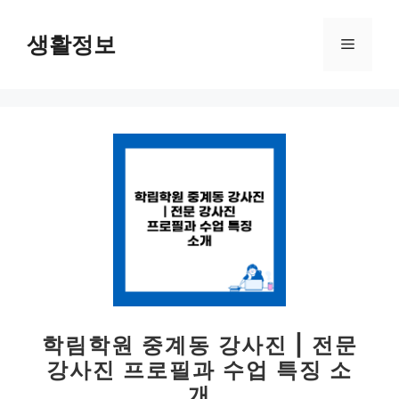
컨
텐
생활정보
메
츠
로
뉴
건
너
뛰
기
학림학원 중계동 강사진 | 전문
강사진 프로필과 수업 특징 소
개