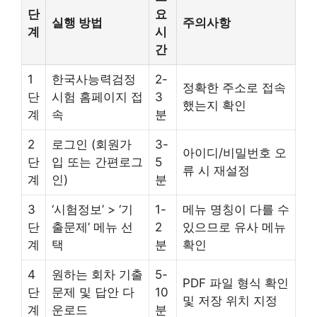
단
요
실행 방법
주의사항
계
시
간
1
한국사능력검정
2-
정확한 주소로 접속
단
시험 홈페이지 접
3
했는지 확인
계
속
분
2
로그인 (회원가
3-
아이디/비밀번호 오
단
입 또는 간편로그
5
류 시 재설정
계
인)
분
3
‘시험정보’ > ‘기
1-
메뉴 명칭이 다를 수
단
출문제’ 메뉴 선
2
있으므로 유사 메뉴
계
택
분
확인
4
원하는 회차 기출
5-
PDF 파일 형식 확인
단
문제 및 답안 다
10
및 저장 위치 지정
계
운로드
분