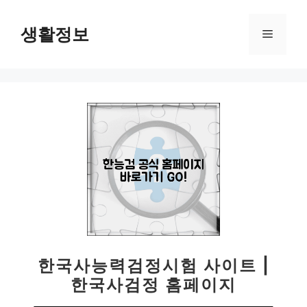
컨
텐
생활정보
메
츠
로
뉴
건
너
뛰
기
한국사능력검정시험 사이트 |
한국사검정 홈페이지