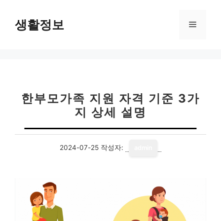
컨
텐
생활정보
메
츠
로
뉴
건
너
뛰
기
한부모가족 지원 자격 기준 3가
지 상세 설명
2024-07-25
작성자:
admin