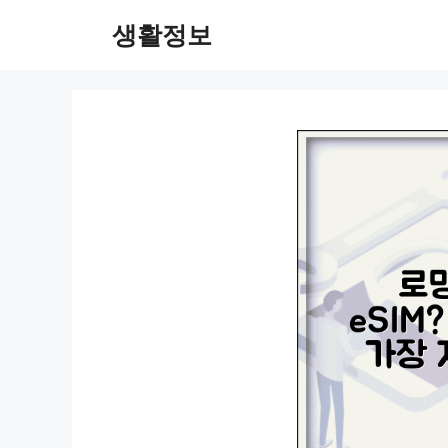
컨
생활정보
텐
츠
로
건
너
뛰
기