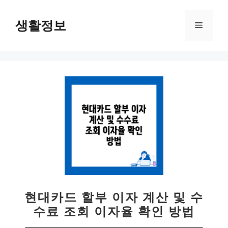
컨
텐
생활정보
메
츠
로
뉴
건
너
뛰
기
현대카드 할부 이자 계산 및 수
수료 조회 이자율 확인 방법