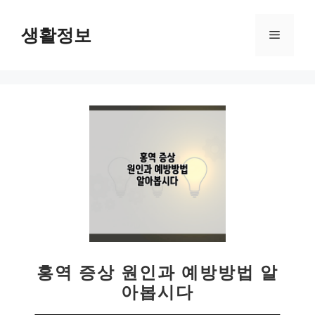
컨
텐
생활정보
메
츠
로
뉴
건
너
뛰
기
홍역 증상 원인과 예방방법 알
아봅시다