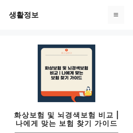
컨
텐
생활정보
메
츠
로
뉴
건
너
뛰
기
화상보험 및 뇌경색보험 비교 |
나에게 맞는 보험 찾기 가이드