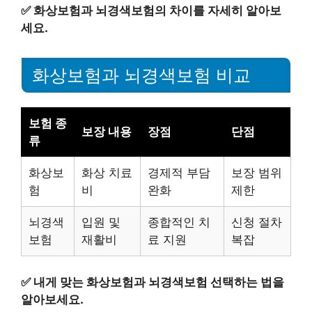
✅
화상보험과 뇌경색보험의 차이를 자세히 알아보
세요.
화상보험과 뇌경색보험 비교
보험 종
보장 내용
장점
단점
류
화상보
화상 치료
경제적 부담
보장 범위
험
비
완화
제한
뇌경색
입원 및
종합적인 치
신청 절차
보험
재활비
료 지원
복잡
✅
내게 맞는 화상보험과 뇌경색보험 선택하는 법을
알아보세요.