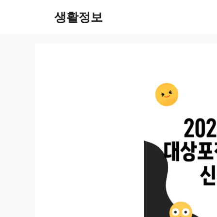
컨
생활정보
텐
츠
로
건
너
뛰
기