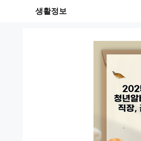
컨
생활정보
텐
츠
로
건
너
뛰
기