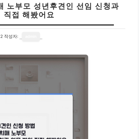
치매 노부모 성년후견인 선임 신청과
위 직접 해봤어요
12
작성자:
admin