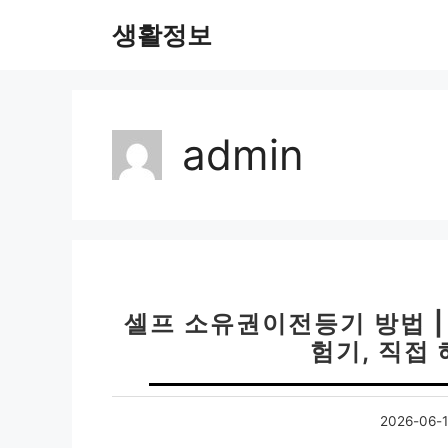
컨
생활정보
텐
츠
로
건
너
admin
뛰
기
셀프 소유권이전등기 방법 
험기, 직접
2026-06-