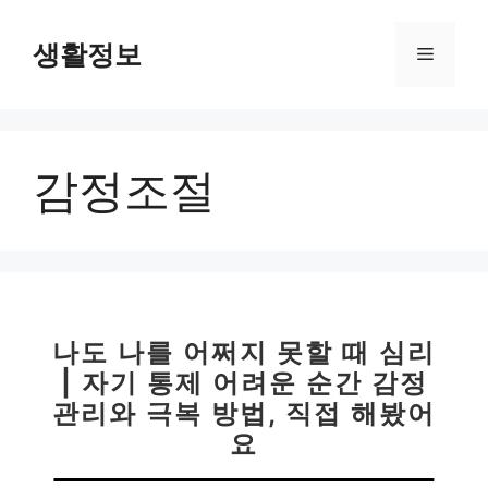
컨
텐
생활정보
메
츠
로
뉴
건
너
감정조절
뛰
기
나도 나를 어쩌지 못할 때 심리
| 자기 통제 어려운 순간 감정
관리와 극복 방법, 직접 해봤어
요