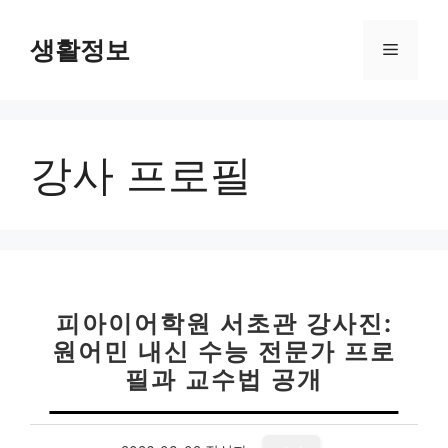
컨
텐
생활정보
메
츠
로
뉴
건
너
강사 프로필
뛰
기
피아이어학원 서초관 강사진:
원어민 내신 수능 전문가 프로
필과 교수법 공개