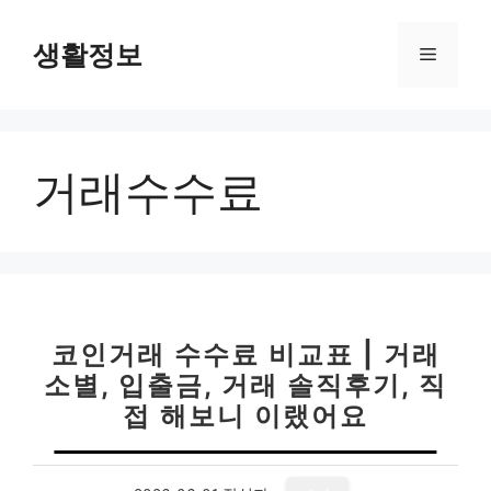
컨
텐
생활정보
메
츠
로
뉴
건
너
거래수수료
뛰
기
코인거래 수수료 비교표 | 거래
소별, 입출금, 거래 솔직후기, 직
접 해보니 이랬어요