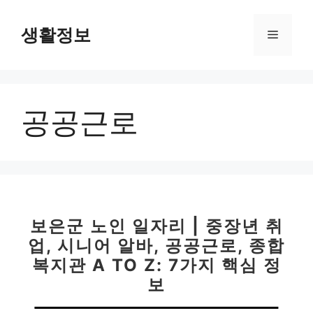
컨
텐
생활정보
메
츠
로
뉴
건
너
공공근로
뛰
기
보은군 노인 일자리 | 중장년 취
업, 시니어 알바, 공공근로, 종합
복지관 A TO Z: 7가지 핵심 정
보