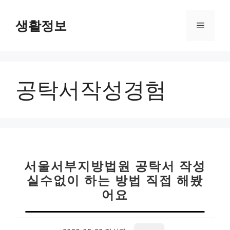
컨
텐
생활정보
메
츠
로
뉴
건
너
공탁서작성경험
뛰
기
서울서부지방법원 공탁서 작성
실수없이 하는 방법 직접 해봤
어요