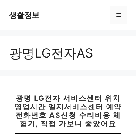
컨
텐
생활정보
메
츠
로
뉴
건
너
광명LG전자AS
뛰
기
광명 LG전자 서비스센터 위치
영업시간 엘지서비스센터 예약
전화번호 AS신청 수리비용 체
험기, 직접 가보니 좋았어요