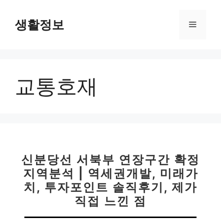
컨
텐
생활정보
메
츠
로
뉴
건
너
교통호재
뛰
기
신분당선 서북부 연장구간 확정
지역분석 | 역세권개발, 미래가
치, 투자포인트 솔직후기, 제가
직접 느낀 점