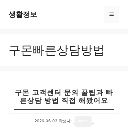
컨
텐
생활정보
메
츠
로
뉴
건
너
구몬빠른상담방법
뛰
기
구몬 고객센터 문의 꿀팁과 빠
른상담 방법 직접 해봤어요
2026-06-03
작성자:
admin