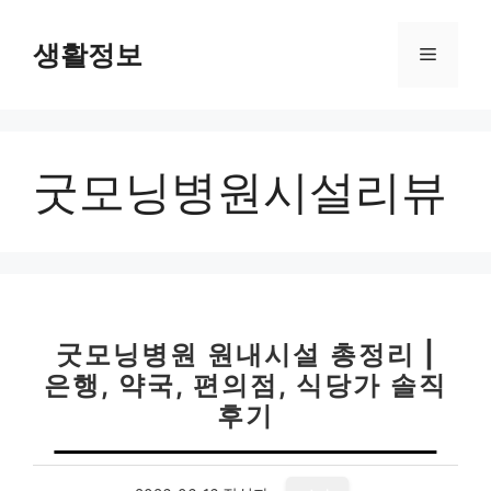
컨
텐
생활정보
메
츠
로
뉴
건
너
굿모닝병원시설리뷰
뛰
기
굿모닝병원 원내시설 총정리 |
은행, 약국, 편의점, 식당가 솔직
후기