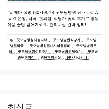
## 메타 설명 (80-100자) 굿모닝병원 원내시설 A
to Z! 은행, 약국, 편의점, 식당가 솔직 후기로 병원
이용 꿀팁 얻어가세요. 편의시설 완벽 정리!
태
굿모닝병원시설리뷰
,
굿모닝병원식당가
,
굿모닝
그
병원약국
,
굿모닝병원원내시설총정리
,
굿모닝병원은
행
,
굿모닝병원이용후기
,
굿모닝병원체험기
,
굿모닝
병원편의점
,
병원편의시설
,
원내시설안내
최신글