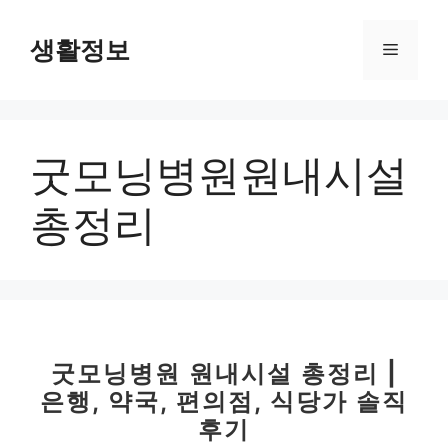
컨
텐
생활정보
메
츠
로
뉴
건
너
굿모닝병원원내시설
뛰
기
총정리
굿모닝병원 원내시설 총정리 |
은행, 약국, 편의점, 식당가 솔직
후기