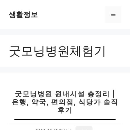
컨
텐
생활정보
메
츠
로
뉴
건
너
굿모닝병원체험기
뛰
기
굿모닝병원 원내시설 총정리 |
은행, 약국, 편의점, 식당가 솔직
후기