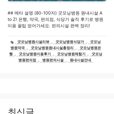
## 메타 설명 (80-100자) 굿모닝병원 원내시설 A
to Z! 은행, 약국, 편의점, 식당가 솔직 후기로 병원
이용 꿀팁 얻어가세요. 편의시설 완벽 정리!
태
굿모닝병원시설리뷰
,
굿모닝병원식당가
,
굿모닝
그
병원약국
,
굿모닝병원원내시설총정리
,
굿모닝병원은
행
,
굿모닝병원이용후기
,
굿모닝병원체험기
,
굿모닝
병원편의점
,
병원편의시설
,
원내시설안내
최신글