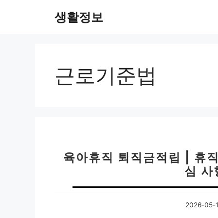
컨
생활정보
텐
츠
로
건
너
근로기준법
뛰
기
육아휴직 퇴직금적립 | 휴직기
심 사
2026-05-