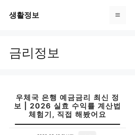
컨
텐
생활정보
메
츠
로
뉴
건
너
금리정보
뛰
기
우체국 은행 예금금리 최신 정
보 | 2026 실효 수익률 계산법
체험기, 직접 해봤어요