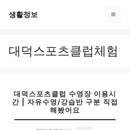
컨
텐
생활정보
메
츠
로
뉴
건
너
대덕스포츠클럽체험
뛰
기
대덕스포츠클럽 수영장 이용시
간 | 자유수영/강습반 구분 직접
해봤어요