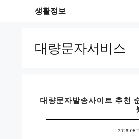
컨
생활정보
텐
츠
로
건
너
대량문자서비스
뛰
기
대량문자발송사이트 추천 순위
2026-05-