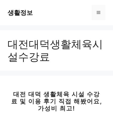
컨
텐
생활정보
메
츠
로
뉴
건
너
대전대덕생활체육시
뛰
기
설수강료
대전 대덕 생활체육 시설 수강
료 및 이용 후기 직접 해봤어요,
가성비 최고!