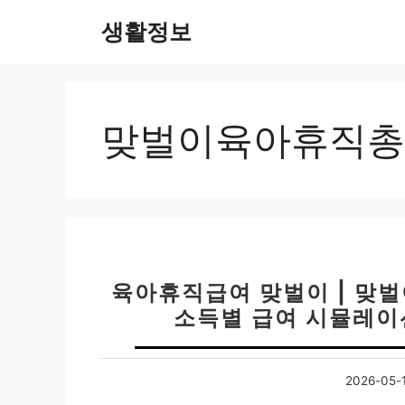
컨
생활정보
텐
츠
로
건
너
맞벌이육아휴직총
뛰
기
육아휴직급여 맞벌이 | 맞벌
소득별 급여 시뮬레이션 
2026-05-