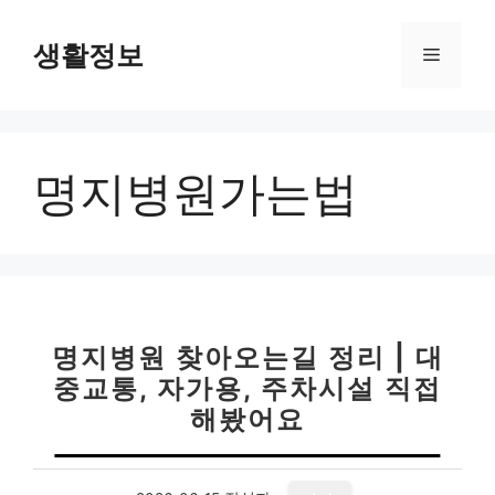
컨
텐
생활정보
메
츠
로
뉴
건
너
명지병원가는법
뛰
기
명지병원 찾아오는길 정리 | 대
중교통, 자가용, 주차시설 직접
해봤어요