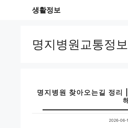
컨
생활정보
텐
츠
로
건
너
명지병원교통정보
뛰
기
명지병원 찾아오는길 정리 |
2026-06-