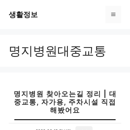
컨
텐
생활정보
메
츠
로
뉴
건
너
명지병원대중교통
뛰
기
명지병원 찾아오는길 정리 | 대
중교통, 자가용, 주차시설 직접
해봤어요