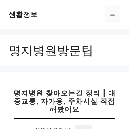
컨
텐
생활정보
메
츠
로
뉴
건
너
명지병원방문팁
뛰
기
명지병원 찾아오는길 정리 | 대
중교통, 자가용, 주차시설 직접
해봤어요