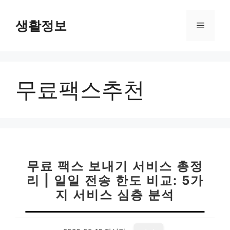
컨
텐
생활정보
메
츠
로
뉴
건
너
무료팩스추천
뛰
기
무료 팩스 보내기 서비스 총정
리 | 일일 전송 한도 비교: 5가
지 서비스 심층 분석