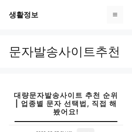
컨
텐
생활정보
메
츠
로
뉴
건
너
문자발송사이트추천
뛰
기
대량문자발송사이트 추천 순위
| 업종별 문자 선택법, 직접 해
봤어요!