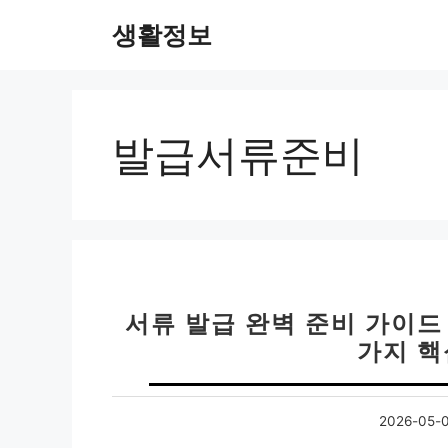
컨
생활정보
텐
츠
로
건
너
발급서류준비
뛰
기
서류 발급 완벽 준비 가이드 
가지 핵
2026-05-