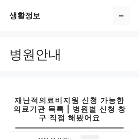
컨
텐
생활정보
메
츠
로
뉴
건
너
병원안내
뛰
기
재난적의료비지원 신청 가능한
의료기관 목록 | 병원별 신청 창
구 직접 해봤어요