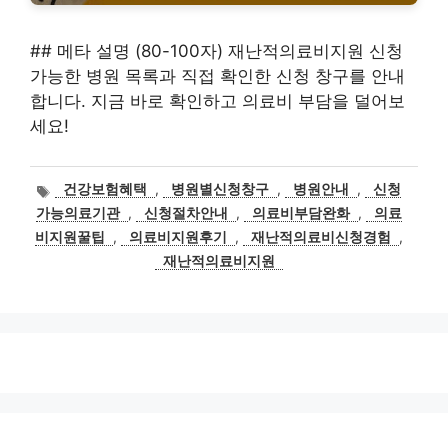
## 메타 설명 (80-100자) 재난적의료비지원 신청
가능한 병원 목록과 직접 확인한 신청 창구를 안내
합니다. 지금 바로 확인하고 의료비 부담을 덜어보
세요!
태
건강보험혜택
,
병원별신청창구
,
병원안내
,
신청
그
가능의료기관
,
신청절차안내
,
의료비부담완화
,
의료
비지원꿀팁
,
의료비지원후기
,
재난적의료비신청경험
,
재난적의료비지원