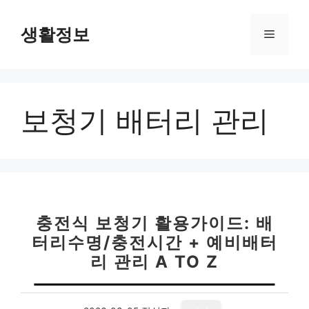
컨
텐
생활정보
메
츠
로
뉴
건
너
보청기 배터리 관리
뛰
기
충전식 보청기 활용가이드: 배
터리수명/충전시간 + 예비배터
리 관리 A TO Z