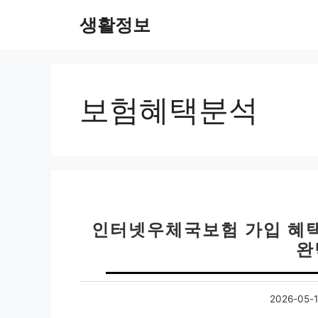
컨
생활정보
텐
츠
로
건
너
보험혜택분석
뛰
기
인터넷우체국보험 가입 혜택
완
2026-05-